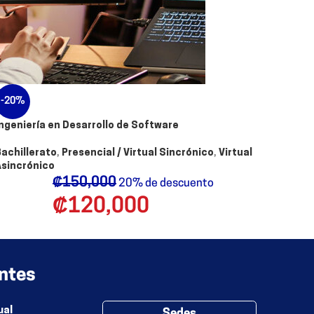
-20%
Ingeniería en Desarrollo de Software
Bachillerato
,
Presencial / Virtual Sincrónico
,
Virtual
Asincrónico
₡
150,000
20% de descuento
₡
120,000
ntes
ual
Sedes