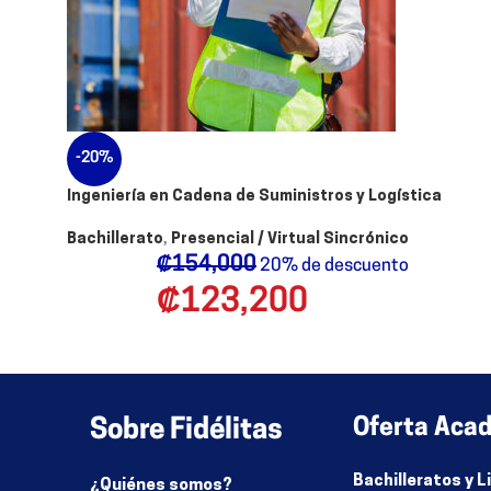
-20%
Ingeniería en Cadena de Suministros y Logística
Bachillerato
,
Presencial / Virtual Sincrónico
₡
154,000
20% de descuento
₡
123,200
Sobre Fidélitas
Oferta Aca
Bachilleratos y 
¿Quiénes somos?