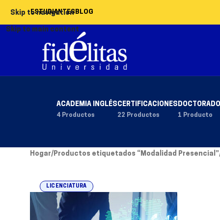
ESTUDIANTES
BLOG
Skip to navigation
Skip to main content
ACADEMIA INGLÉS
CERTIFICACIONES
DOCTORAD
4 Productos
22 Productos
1 Producto
Hogar
/
Productos etiquetados “Modalidad Presencial”
LICENCIATURA