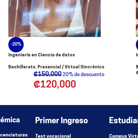
-20%
Ingeniería en Ciencia de datos
Bachillerato
,
Presencial / Virtual Sincrónico
₡
150,000
20% de descuento
₡
120,000
←
1
2
3
4
→
démica
Primer Ingreso
Estudia
Licenciaturas
Test vocacional
Campus Virt