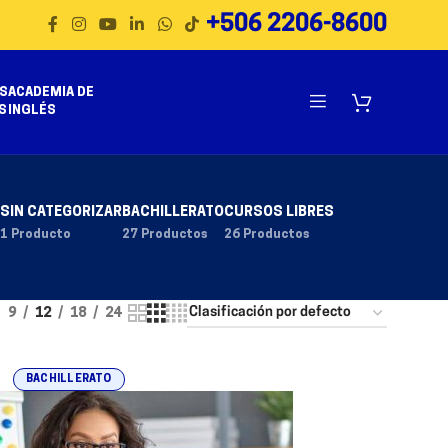
+506 2206-8600
S
ACADEMIA DE
S
INGLÉS
SIN CATEGORIZAR
BACHILLERATO
CURSOS LIBRES
1 Producto
27 Productos
26 Productos
9
12
18
24
BACHILLERATO