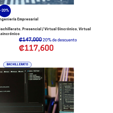
-20%
Ingeniería Empresarial
Bachillerato
,
Presencial / Virtual Sincrónico
,
Virtual
Asincrónico
₡
147,000
20% de descuento
₡
117,600
BACHILLERATO