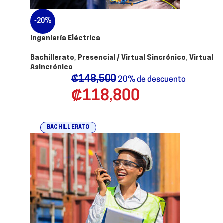
-20%
Ingeniería Eléctrica
Bachillerato
,
Presencial / Virtual Sincrónico
,
Virtual
Asincrónico
₡
148,500
20% de descuento
₡
118,800
BACHILLERATO