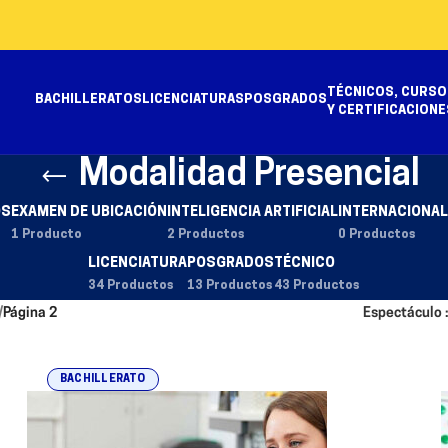
TÉCNICOS, CURSO
BACHILLERATOS
LICENCIATURAS
POSGRADOS
Y CERTIFICACIONE
Modalidad Presencial
OS
EXAMEN DE UBICACIÓN
INTELIGENCIA ARTIFICIAL
INTERNACIONAL
1 Producto
2 Productos
0 Productos
LICENCIATURA
POSGRADOS
TÉCNICO
34 Productos
13 Productos
43 Productos
/
Página 2
Espectáculo
BACHILLERATO