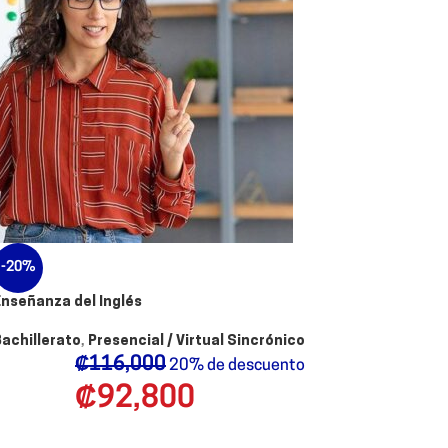
-20%
Enseñanza del Inglés
Bachillerato
,
Presencial / Virtual Sincrónico
₡
116,000
20% de descuento
₡
92,800