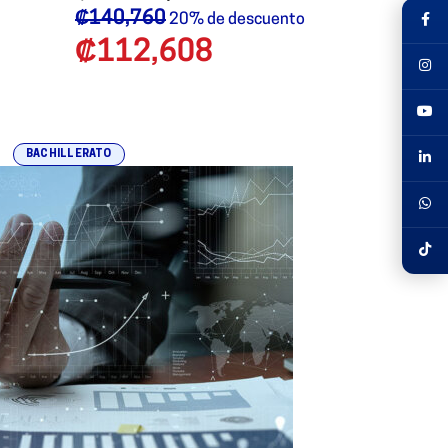
₡
140,760
20% de descuento
₡
112,608
BACHILLERATO