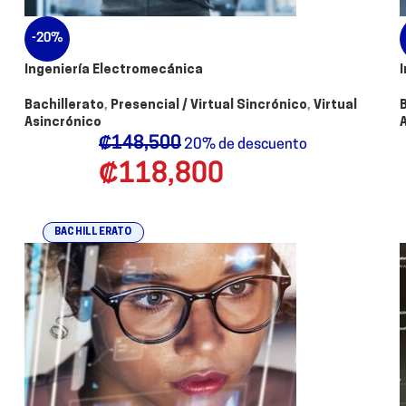
-20%
Ingeniería Electromecánica
Bachillerato
,
Presencial / Virtual Sincrónico
,
Virtual
Asincrónico
₡
148,500
20% de descuento
₡
118,800
BACHILLERATO