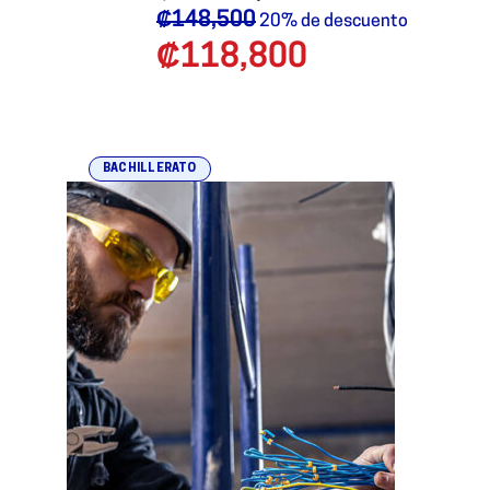
₡
148,500
20% de descuento
₡
118,800
BACHILLERATO