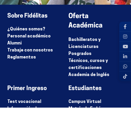
Sobre Fidélitas
Oferta
Académica
¿Quiénes somos?
Personal académico
Bachilleratos y
Alumni
Licenciaturas
Trabaje con nosotros
Posgrados
Reglamentos
Técnicos, cursos y
certificaciones
Academia de Inglés
Primer Ingreso
Estudiantes
Test vocacional
Campus Virtual
Información de
Matrícula En Línea
modalidades
Calendarios
Opciones de
Universitarios
financiamiento
Programas