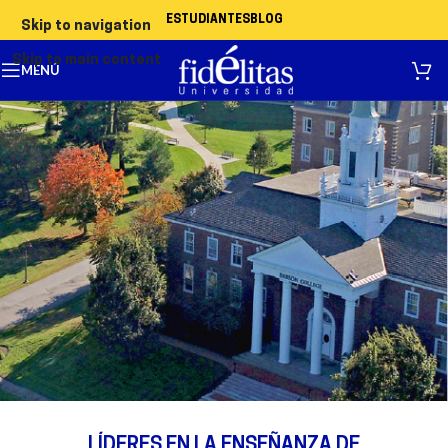
ESTUDIANTES
BLOG
Skip to navigation
Skip to main content
MENÚ
LÍDERES EN LA ENSEÑANZA DE