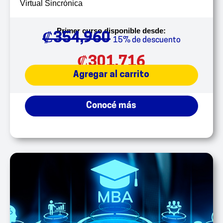
Virtual Sincrónica
Primer curso disponible desde:
₡
354,960
15% de descuento
₡
301,716
Agregar al carrito
Conocé más