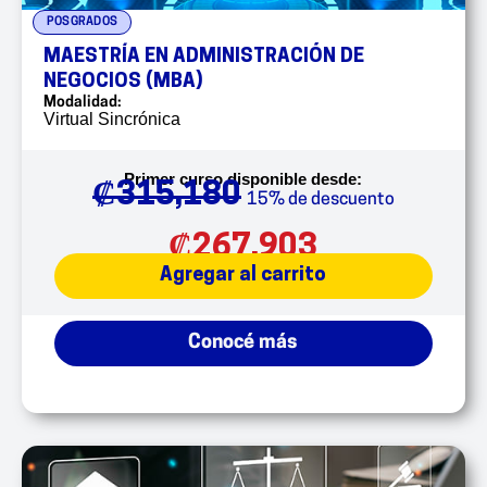
POSGRADOS
MAESTRÍA EN ADMINISTRACIÓN DE
NEGOCIOS (MBA)
Modalidad:
Virtual Sincrónica
Primer curso disponible desde:
₡
315,180
15% de descuento
₡
267,903
Agregar al carrito
Conocé más