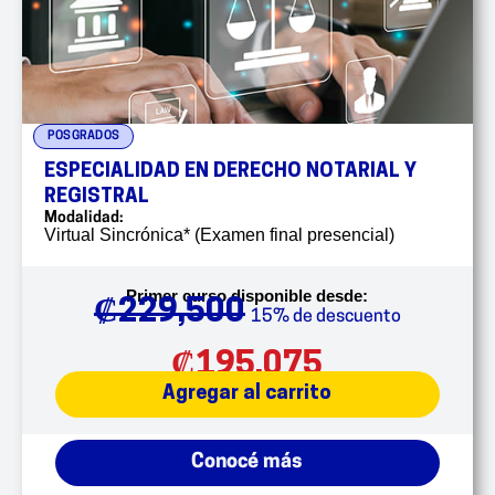
POSGRADOS
ESPECIALIDAD EN DERECHO NOTARIAL Y
REGISTRAL
Modalidad:
Virtual Sincrónica* (Examen final presencial)
Primer curso disponible desde:
₡
229,500
15% de descuento
₡
195,075
Agregar al carrito
Conocé más