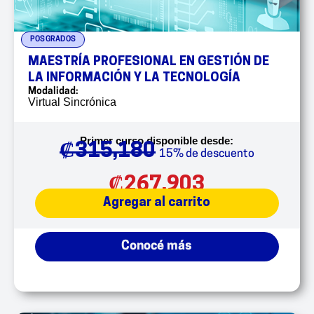
POSGRADOS
MAESTRÍA PROFESIONAL EN GESTIÓN DE
LA INFORMACIÓN Y LA TECNOLOGÍA
Modalidad:
Virtual Sincrónica
Primer curso disponible desde:
₡
315,180
15% de descuento
₡
267,903
Agregar al carrito
Conocé más