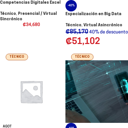
Competencias Digitales Excel
-40%
Técnico
,
Presencial / Virtual
Especialización en Big Data
Sincrónico
₡
34,680
Técnico
,
Virtual Asincrónico
₡
85,170
40% de descuento
₡
51,102
TÉCNICO
TÉCNICO
AGOT