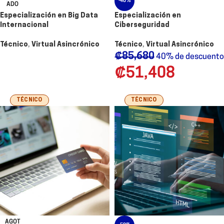
-40%
ADO
Especialización en Big Data
Especialización en
Internacional
Ciberseguridad
Técnico
,
Virtual Asincrónico
Técnico
,
Virtual Asincrónico
₡
85,680
40% de descuento
₡
51,408
TÉCNICO
TÉCNICO
AGOT