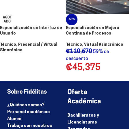
AGOT
-59%
ADO
Especialización en Interfaz de
Especialización en Mejora
Usuario
Continua de Procesos
Técnico
,
Presencial / Virtual
Técnico
,
Virtual Asincrónico
Sincrónico
₡
110,670
59% de
descuento
₡
45,375
1
2
3
4
→
Sobre Fidélitas
Oferta
Académica
¿Quiénes somos?
Personal académico
Bachilleratos y
Alumni
Licenciaturas
Trabaje con nosotros