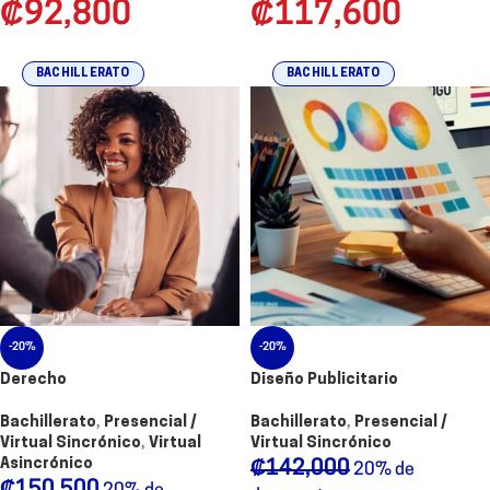
₡
92,800
₡
117,600
BACHILLERATO
BACHILLERATO
-20%
-20%
Derecho
Diseño Publicitario
Bachillerato
,
Presencial /
Bachillerato
,
Presencial /
Virtual Sincrónico
,
Virtual
Virtual Sincrónico
Asincrónico
₡
142,000
20% de