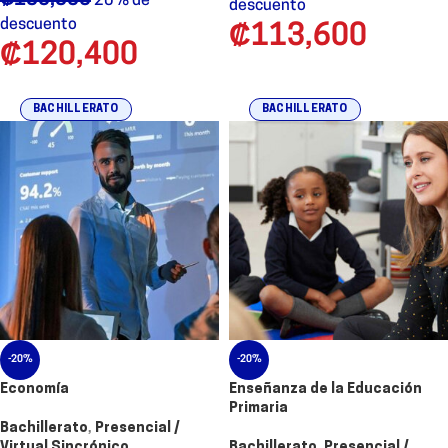
₡
150,500
20% de
descuento
descuento
₡
113,600
₡
120,400
BACHILLERATO
BACHILLERATO
-20%
-20%
Economía
Enseñanza de la Educación
Primaria
Bachillerato
,
Presencial /
Virtual Sincrónico
Bachillerato
,
Presencial /