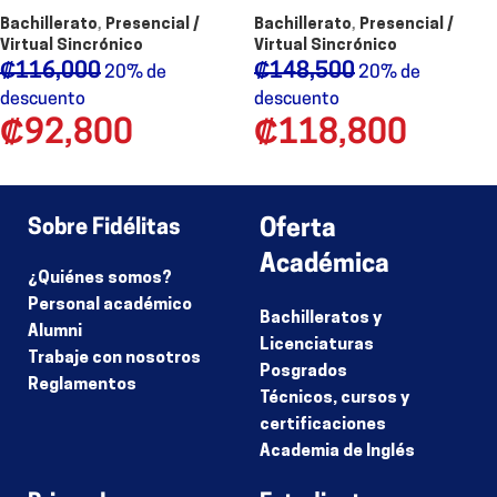
Bachillerato
,
Presencial /
Bachillerato
,
Presencial /
Virtual Sincrónico
Virtual Sincrónico
₡
116,000
₡
148,500
20% de
20% de
descuento
descuento
₡
92,800
₡
118,800
1
2
3
→
Sobre Fidélitas
Oferta
Académica
¿Quiénes somos?
Personal académico
Bachilleratos y
Alumni
Licenciaturas
Trabaje con nosotros
Posgrados
Reglamentos
Técnicos, cursos y
certificaciones
Academia de Inglés