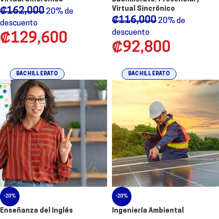
Virtual Sincrónico
₡
162,000
20% de
₡
116,000
20% de
descuento
descuento
₡
129,600
₡
92,800
BACHILLERATO
BACHILLERATO
-20%
-20%
Enseñanza del Inglés
Ingeniería Ambiental