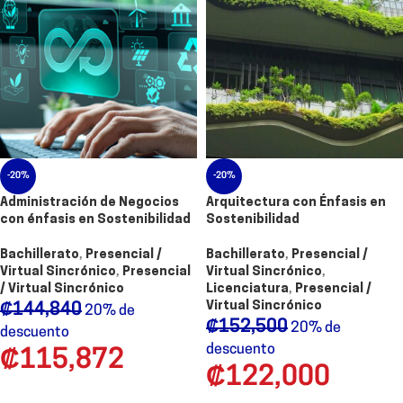
-20%
-20%
Administración de Negocios
Arquitectura con Énfasis en
con énfasis en Sostenibilidad
Sostenibilidad
Bachillerato
,
Presencial /
Bachillerato
,
Presencial /
Virtual Sincrónico
,
Presencial
Virtual Sincrónico
,
/ Virtual Sincrónico
Licenciatura
,
Presencial /
Virtual Sincrónico
₡
144,840
20% de
₡
152,500
20% de
descuento
descuento
₡
115,872
₡
122,000