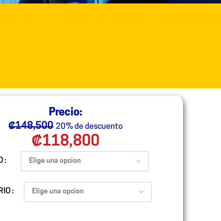
Precio:
₡
148,500
20% de descuento
₡
118,800
O
RIO