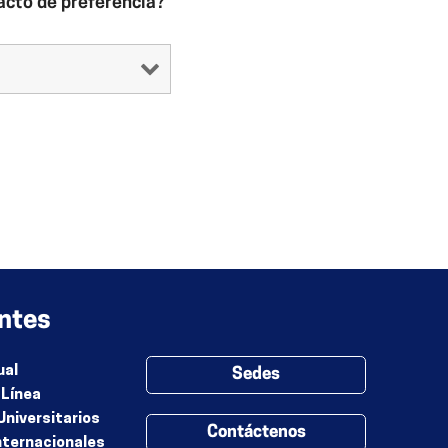
acto de preferencia?
ntes
ual
Sedes
 Línea
Universitarios
Contáctenos
nternacionales