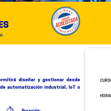
ES
l.
ermitirá diseñar y gestionar desde
CURS
e automatización industrial, IoT o
HORA
Duración: