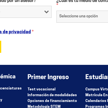
ado por un asesor?
*
¿Cuál es tu medio de cont
*
a de privacidad
*
démica
Primer Ingreso
Estudia
Licenciaturas
Test vocacional
Campus Virt
Información de modalidades
Matrícula En
 y
Opciones de financiamiento
Calendarios 
Metodología STEM
Programas I