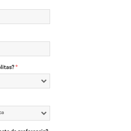
élitas?
*