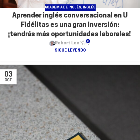
ACADEMIA DE INGLÉS
,
INGLÉS
Aprender inglés conversacional en U
Fidélitas es una gran inversión:
¡tendrás más oportunidades laborales!
0
Robert Lee
SIGUE LEYENDO
03
OCT