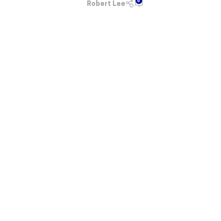
0
Robert Lee
SIGUE LEYENDO
21
OCT
ACADEMIA DE INGLÉS
,
INGLÉS
¿Querés aprender inglés? Conocé cuál
nivel tenés con una prueba gratuita