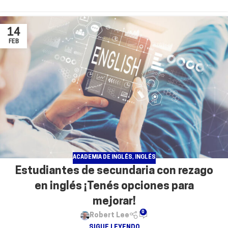
14
FEB
ACADEMIA DE INGLÉS
,
INGLÉS
Estudiantes de secundaria con rezago
en inglés ¡Tenés opciones para
mejorar!
0
Robert Lee
SIGUE LEYENDO