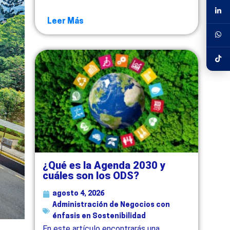
Leer Más
¿Qué es la Agenda 2030 y
cuáles son los ODS?
agosto 4, 2026
Administración de Negocios con
énfasis en Sostenibilidad
En este artículo encontrarás una