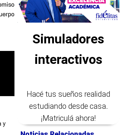
romiso
cuerpo
Simuladores
interactivos
Hacé tus sueños realidad
estudiando desde casa.
¡Matriculá ahora!
a y
Noticias Relacionadas