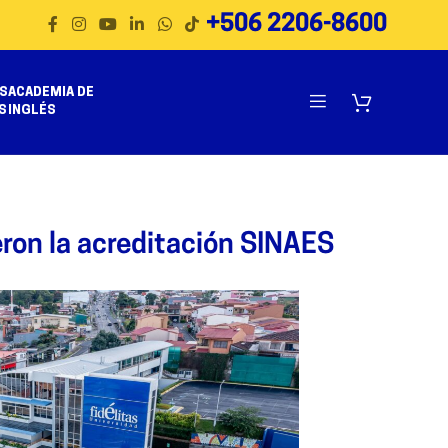
+506 2206-8600
S
ACADEMIA DE
S
INGLÉS
eron la acreditación SINAES