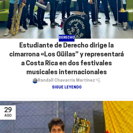
DERECHO
Estudiante de Derecho dirige la
cimarrona «Los Güilas” y representará
a Costa Rica en dos festivales
musicales internacionales
Randall Chavarría Martínez
SIGUE LEYENDO
29
AGO