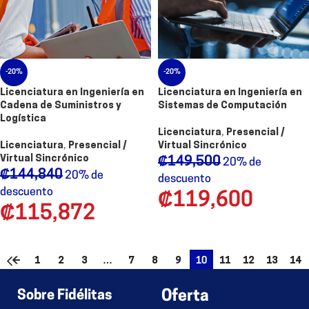
-20%
-20%
Licenciatura en Ingeniería en
Licenciatura en Ingeniería en
Cadena de Suministros y
Sistemas de Computación
Logística
Licenciatura
,
Presencial /
Licenciatura
,
Presencial /
Virtual Sincrónico
Virtual Sincrónico
₡
149,500
20% de
₡
144,840
20% de
descuento
descuento
₡
119,600
₡
115,872
←
1
2
3
…
7
8
9
10
11
12
13
14
15
→
Sobre Fidélitas
Oferta