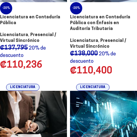
-20%
-20%
Licenciatura en Contaduría
Licenciatura en Contaduría
Pública
Pública con Énfasis en
Auditoría Tributaria
Licenciatura
,
Presencial /
Virtual Sincrónico
Licenciatura
,
Presencial /
Virtual Sincrónico
₡
137,795
20% de
₡
138,000
20% de
descuento
descuento
₡
110,236
₡
110,400
LICENCIATURA
LICENCIATURA