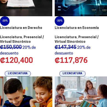
-20%
-20%
Licenciatura en Derecho
Licenciatura en Economía
Licenciatura
,
Presencial /
Licenciatura
,
Presencial /
Virtual Sincrónico
Virtual Sincrónico
₡
150,500
₡
147,345
20% de
20% de
descuento
descuento
₡
120,400
₡
117,876
LICENCIATURA
LICENCIATURA