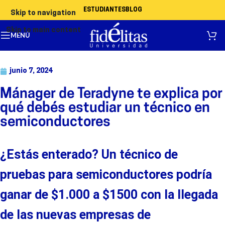
ESTUDIANTES
BLOG
Skip to navigation
Skip to main content
MENÚ
junio 7, 2024
Mánager de Teradyne te explica por
qué debés estudiar un técnico en
semiconductores
¿Estás enterado
? U
n técnico de
pruebas para semiconductores pod
ría
ganar de
$1.000 a
$1500
con la llegada
de las nuevas empresas de