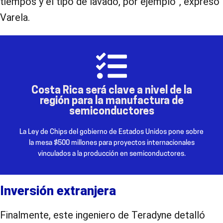
tiempos y el tipo de lavado, por ejemplo”, expresó
Varela.
Accedé aquí a más información
Costa Rica será clave a nivel de la
región para la manufactura de
Técnico Básico en Desarrollo de Sistemas Embebidos
semiconductores
Técnico Básico en Manufactura de Semiconductores y el
siguientes técnicos:
La Ley de Chips del gobierno de Estados Unidos pone sobre
U Fidélitas tiene abiertos los
la mesa $500 millones para proyectos internacionales
vinculados a la producción en semiconductores.
Inversión extranjera
Finalmente, este ingeniero de Teradyne detalló