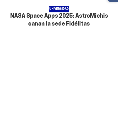
UNIVERSIDAD
NASA Space Apps 2025: AstroMichis
ganan la sede Fidélitas
Allison Solano Marchena
SIGUE LEYENDO
20
NOV