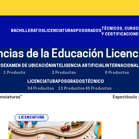
TÉCNICOS, CURSO
BACHILLERATOS
LICENCIATURAS
POSGRADOS
Y CERTIFICACIONE
ncias de la Educación Licenc
OS
EXAMEN DE UBICACIÓN
INTELIGENCIA ARTIFICIAL
INTERNACIONAL
1 Producto
2 Productos
0 Productos
LICENCIATURA
POSGRADOS
TÉCNICO
34 Productos
13 Productos
43 Productos
enciaturas”
Espectáculo
LICENCIATURA