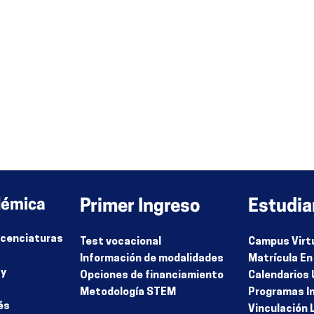
démica
Primer Ingreso
Estudia
Licenciaturas
Test vocacional
Campus Virt
Información de modalidades
Matrícula En
 y
Opciones de financiamiento
Calendarios 
Metodología STEM
Programas I
és
Vinculación 