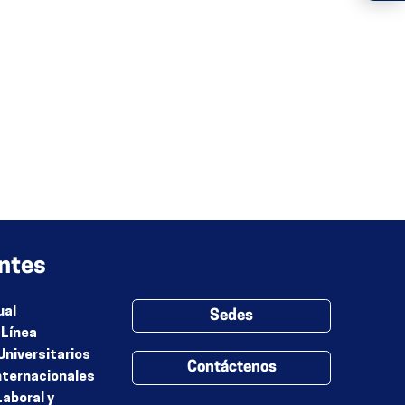
ntes
ual
Sedes
 Línea
Universitarios
Contáctenos
nternacionales
Laboral y