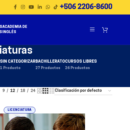
+506 2206-8600
S
ACADEMIA DE
S
INGLÉS
iaturas
SIN CATEGORIZAR
BACHILLERATO
CURSOS LIBRES
1 Producto
27 Productos
26 Productos
9
12
18
24
LICENCIATURA