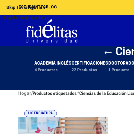
ESTUDIANTES
BLOG
Skip to navigation
Skip to main content
Cie
ACADEMIA INGLÉS
CERTIFICACIONES
DOCTORAD
4 Productos
22 Productos
1 Producto
Hogar
/
Productos etiquetados “Ciencias de la Educación Lic
LICENCIATURA