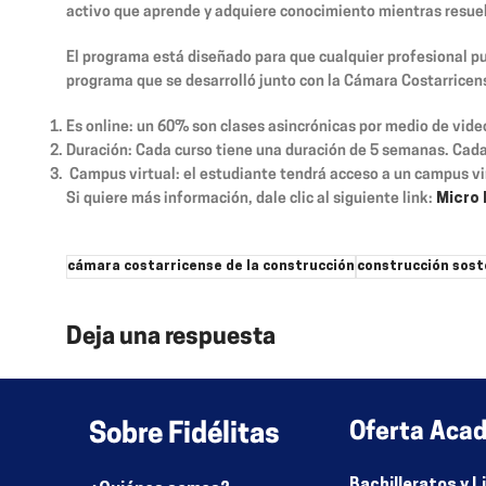
activo que aprende y adquiere conocimiento mientras resuel
El programa está diseñado para que cualquier profesional pue
programa que se desarrolló junto con la Cámara Costarricen
Es online
: un 60% son clases asincrónicas por medio de vide
Duración
: Cada curso tiene una duración de 5 semanas. Cada
Campus virtual:
el estudiante tendrá acceso a un campus vir
Si quiere más información, dale clic al siguiente link:
Micro 
cámara costarricense de la construcción
construcción sost
Deja una respuesta
Lo siento, debes estar
conectado
para publicar un comenta
Sobre Fidélitas
Oferta Aca
Bachilleratos y 