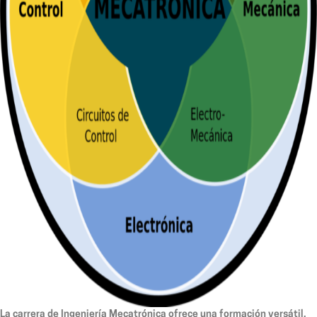
La carrera de Ingeniería Mecatrónica ofrece una formación versátil,