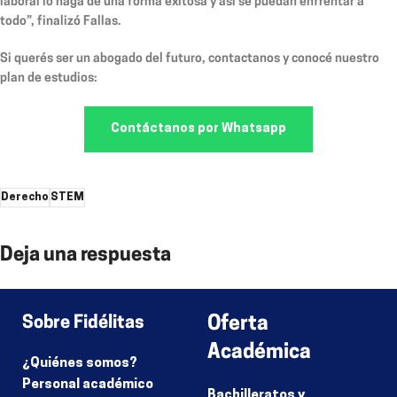
laboral lo haga de una forma exitosa y así se puedan enfrentar a
todo”, finalizó Fallas.
Si querés ser un abogado del futuro, contactanos y conocé nuestro
plan de estudios:
Contáctanos por Whatsapp
Derecho
STEM
Deja una respuesta
Lo siento, debes estar
conectado
para publicar un comentario.
Sobre Fidélitas
Oferta
Académica
¿Quiénes somos?
Personal académico
Bachilleratos y