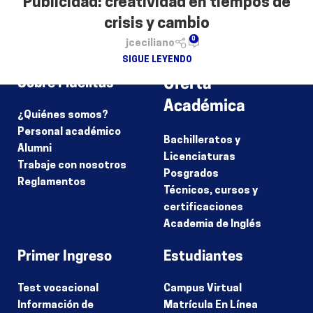
Publicidad: creatividad en tiempos de
crisis y cambio
0
jceciliano
SIGUE LEYENDO
Sobre Fidélitas
Oferta
Académica
¿Quiénes somos?
Personal académico
Bachilleratos y
Alumni
Licenciaturas
Trabaje con nosotros
Posgrados
Reglamentos
Técnicos, cursos y
certificaciones
Academia de Inglés
Primer Ingreso
Estudiantes
Test vocacional
Campus Virtual
Información de
Matrícula En Línea