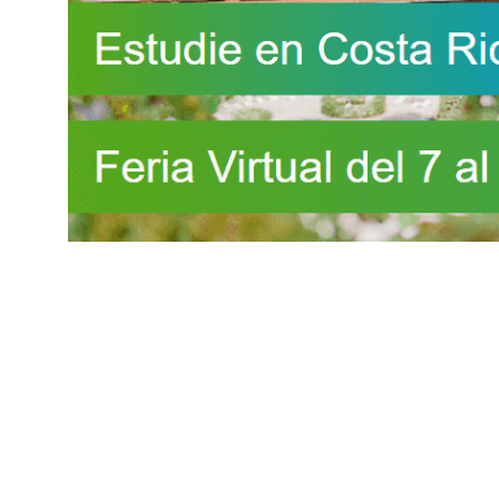
En las más importantes universidades del mundo, este tipo d
asertiva, el trabajo en equipo y la solución a problemas de 
Además, la U Fidélitas ofrece carreras de alta empleabilida
universidad está en constante actualización de sus planes d
feria virtual
metodología STEM
Un Futuro Pura Vida