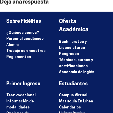
Deja una respuesta
Lo siento, debes estar
conectado
para publicar un comentario.
Sobre Fidélitas
Oferta
Académica
¿Quiénes somos?
Personal académico
Bachilleratos y
Alumni
Licenciaturas
Trabaje con nosotros
Posgrados
Reglamentos
Técnicos, cursos y
certificaciones
Academia de Inglés
Primer Ingreso
Estudiantes
Test vocacional
Campus Virtual
Información de
Matrícula En Línea
modalidades
Calendarios