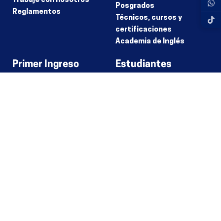
Trabaje con nosotros
Posgrados
Reglamentos
Técnicos, cursos y
certificaciones
Academia de Inglés
Primer Ingreso
Estudiantes
Test vocacional
Campus Virtual
Información de
Matrícula En Línea
modalidades
Calendarios
Opciones de
Universitarios
financiamiento
Programas
Metodología STEM
Internacionales
Vinculación Laboral y
Desarrollo Profesional
Sedes