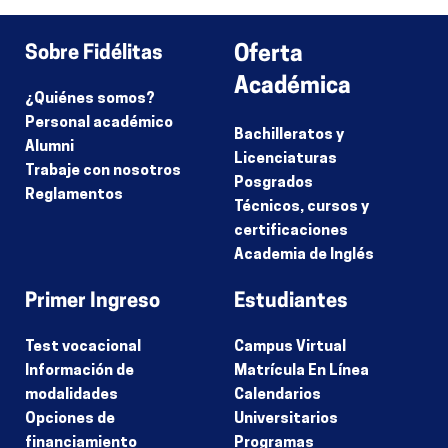
Lo siento, debes estar
conectado
para publicar un comentario.
Sobre Fidélitas
Oferta
Académica
¿Quiénes somos?
Personal académico
Bachilleratos y
Alumni
Licenciaturas
Trabaje con nosotros
Posgrados
Reglamentos
Técnicos, cursos y
certificaciones
Academia de Inglés
Primer Ingreso
Estudiantes
Test vocacional
Campus Virtual
Información de
Matrícula En Línea
modalidades
Calendarios
Opciones de
Universitarios
financiamiento
Programas