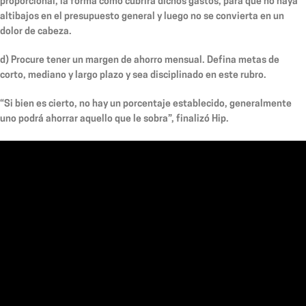
proporcional, la forma cómo cubrirá dichos gastos, para que no haya
altibajos en el presupuesto general y luego no se convierta en un
dolor de cabeza.
d)
Procure tener un margen de ahorro mensual. Defina metas de
corto, mediano y largo plazo y sea disciplinado en este rubro.
“Si bien es cierto, no hay un porcentaje establecido, generalmente
uno podrá ahorrar aquello que le sobra”, finalizó Hip.