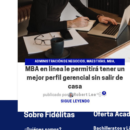
ADMINISTRACIÓN DE NEGOCIOS
,
MAESTRÍAS
,
MBA
,
MBA en línea le permitirá tener un
POSGRADOS
mejor perfil gerencial sin salir de
casa
0
publicado por
Robert Lee
SIGUE LEYENDO
Sobre Fidélitas
Oferta Aca
Bachilleratos y 
¿Quiénes somos?