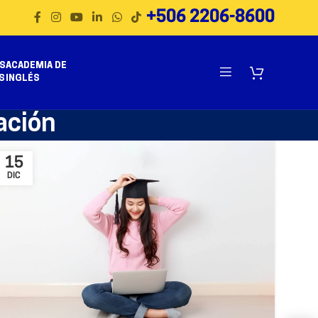
+506 2206-8600
S
ACADEMIA DE
S
INGLÉS
ación
15
DIC