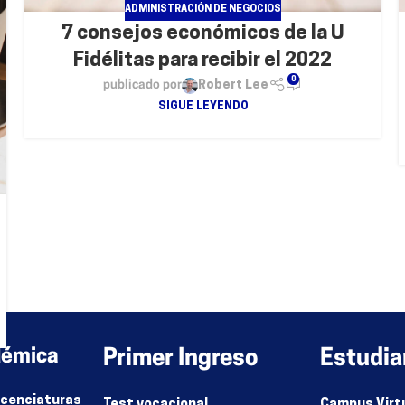
ADMINISTRACIÓN DE NEGOCIOS
7 consejos económicos de la U
Fidélitas para recibir el 2022
0
publicado por
Robert Lee
SIGUE LEYENDO
démica
Primer Ingreso
Estudia
Licenciaturas
Test vocacional
Campus Virt