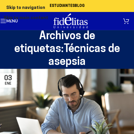
ESTUDIANTES
BLOG
Skip to navigation
Skip to main content
MENÚ
Archivos de
etiquetas:Técnicas de
asepsia
03
ENE