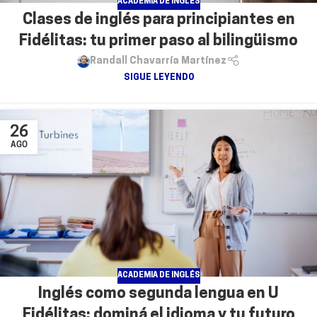
ACADEMIA DE INGLÉS
Clases de inglés para principiantes en
Fidélitas: tu primer paso al bilingüismo
Randall Chavarría Martínez
SIGUE LEYENDO
26
AGO
ACADEMIA DE INGLÉS
Inglés como segunda lengua en U
Fidélitas: dominá el idioma y tu futuro