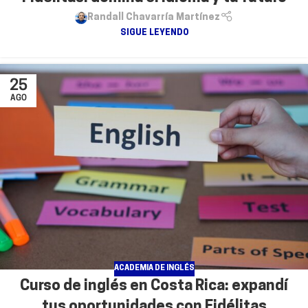
Randall Chavarría Martínez
SIGUE LEYENDO
25
AGO
ACADEMIA DE INGLÉS
Curso de inglés en Costa Rica: expandí
tus oportunidades con Fidélitas