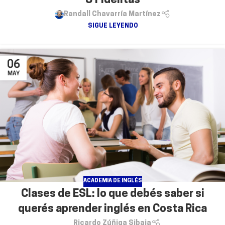
U Fidélitas
Randall Chavarría Martínez
SIGUE LEYENDO
06
MAY
ACADEMIA DE INGLÉS
Clases de ESL: lo que debés saber si
querés aprender inglés en Costa Rica
Ricardo Zúñiga Sibaja