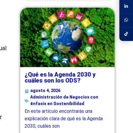
ual
¿Qué es la Agenda 2030 y
cuáles son los ODS?
agosto 4, 2026
Administración de Negocios con
énfasis en Sostenibilidad
En este artículo encontrarás una
r
explicación clara de qué es la Agenda
2030, cuáles son