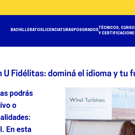
TÉCNICOS, CURSO
BACHILLERATOS
LICENCIATURAS
POSGRADOS
Y CERTIFICACIONE
U Fidélitas: dominá el idioma y tu f
tas pod
rás
sivo
o
alidades:
l.
En esta