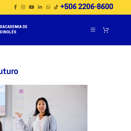
+506 2206-8600
S
ACADEMIA DE
S
INGLÉS
uturo