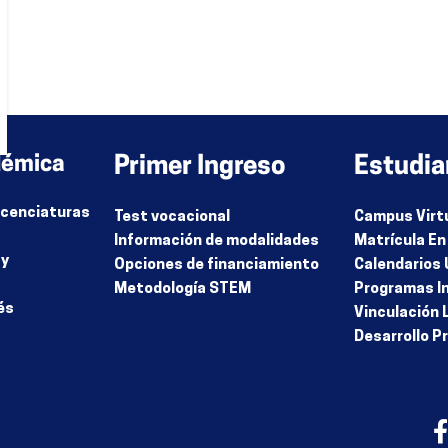
démica
Primer Ingreso
Estudia
Licenciaturas
Test vocacional
Campus Virt
Información de modalidades
Matrícula En
 y
Opciones de financiamiento
Calendarios 
Metodología STEM
Programas I
és
Vinculación 
Desarrollo P