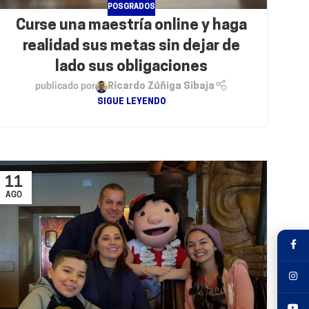
POSGRADOS
Curse una maestría online y haga
realidad sus metas sin dejar de
lado sus obligaciones
publicado por
Ricardo Zúñiga Sibaja
SIGUE LEYENDO
11
AGO