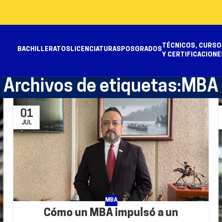
TÉCNICOS, CURSO
BACHILLERATOS
LICENCIATURAS
POSGRADOS
Y CERTIFICACIONE
Archivos de etiquetas:MBA
01
JUL
MBA
Cómo un MBA impulsó a un