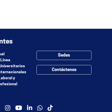
ntes
ual
Sedes
 Línea
Universitarios
Contáctenos
nternacionales
Laboral y
rofesional