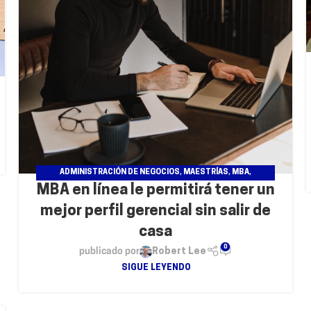
ADMINISTRACIÓN DE NEGOCIOS
,
MAESTRÍAS
,
MBA
,
MBA en línea le permitirá tener un
POSGRADOS
mejor perfil gerencial sin salir de
casa
0
publicado por
Robert Lee
SIGUE LEYENDO