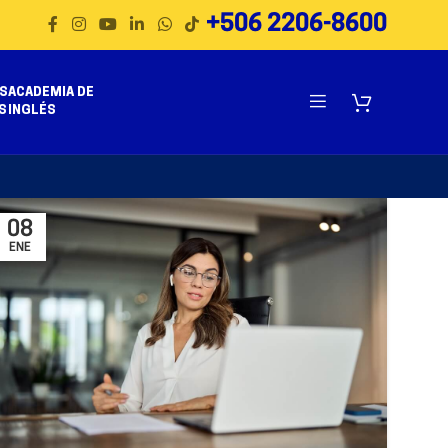
+506 2206-8600
S
ACADEMIA DE
S
INGLÉS
08
ENE