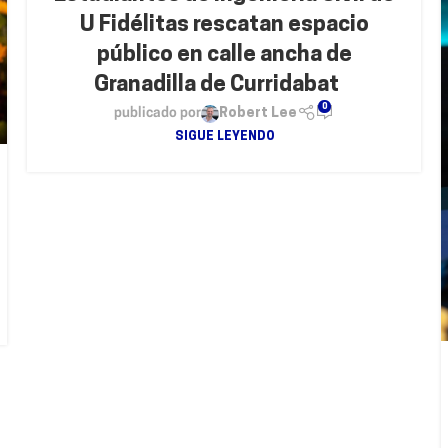
U Fidélitas rescatan espacio
público en calle ancha de
Granadilla de Curridabat
0
publicado por
Robert Lee
SIGUE LEYENDO