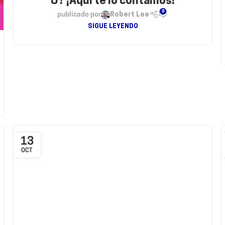
U? ¡Aquí te lo contamos!
0
publicado por
Robert Lee
SIGUE LEYENDO
13
OCT