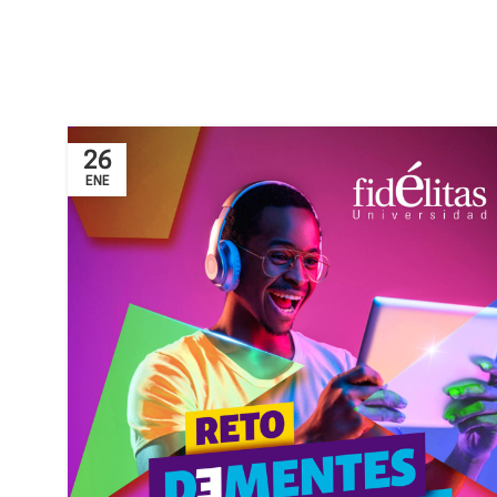
26
ENE