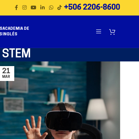
+506 2206-8600
S
ACADEMIA DE
S
INGLÉS
s STEM
21
MAR