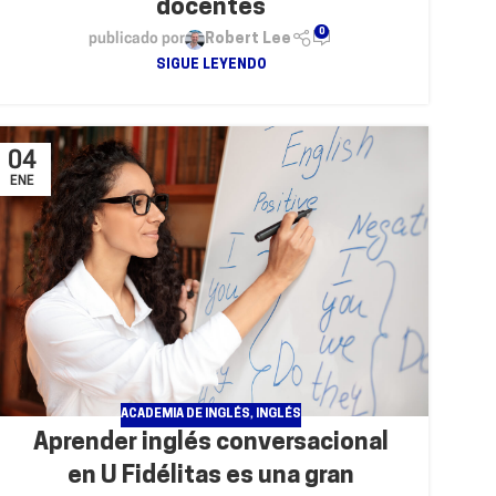
docentes
0
publicado por
Robert Lee
SIGUE LEYENDO
04
ENE
ACADEMIA DE INGLÉS
,
INGLÉS
Aprender inglés conversacional
en U Fidélitas es una gran