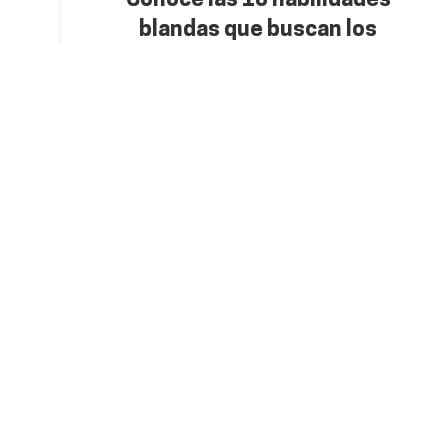
Conocé las 10 habilidades
blandas que buscan los
empleadores en Costa Rica
publicado por
Ricardo Zúñiga Sibaja
SIGUE LEYENDO
Sobre Fidélitas
Oferta Aca
Bachilleratos y 
¿Quiénes somos?
Posgrados
Personal académico
Técnicos, cursos
Alumni
certificaciones
Trabaje con nosotros
Academia de Ingl
Reglamentos