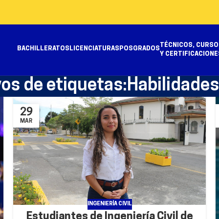
TÉCNICOS, CURSO
BACHILLERATOS
LICENCIATURAS
POSGRADOS
Y CERTIFICACIONE
vos de etiquetas:Habilidade
29
MAR
INGENIERÍA CIVIL
Estudiantes de Ingeniería Civil de