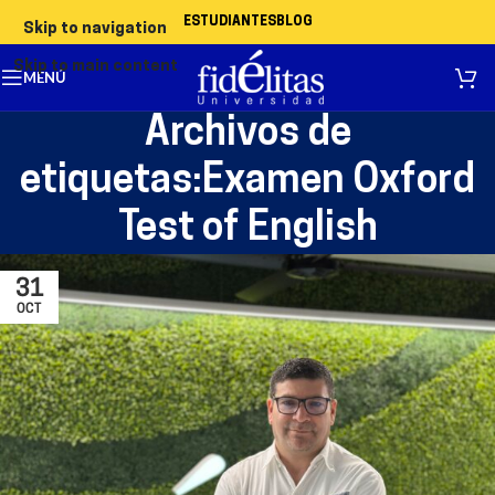
ESTUDIANTES
BLOG
Skip to navigation
Skip to main content
MENÚ
Archivos de
etiquetas:Examen Oxford
Test of English
31
OCT