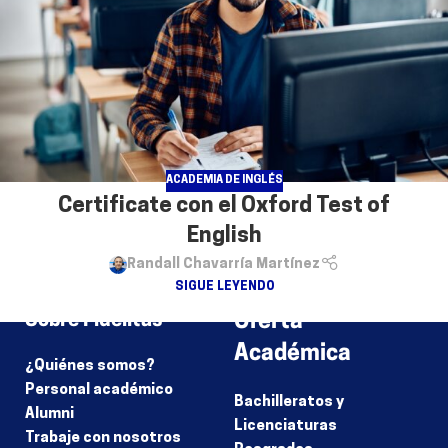
ACADEMIA DE INGLÉS
Certificate con el Oxford Test of
English
Randall Chavarría Martínez
SIGUE LEYENDO
Sobre Fidélitas
Oferta
Académica
¿Quiénes somos?
Personal académico
Bachilleratos y
Alumni
Licenciaturas
Trabaje con nosotros