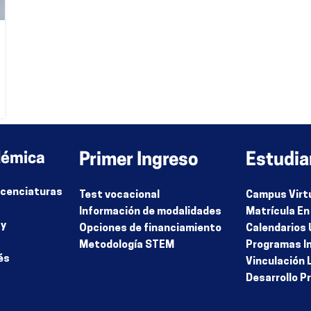
démica
Primer Ingreso
Estudia
Licenciaturas
Test vocacional
Campus Virt
Información de modalidades
Matrícula En
 y
Opciones de financiamiento
Calendarios 
Metodología STEM
Programas I
és
Vinculación 
Desarrollo P