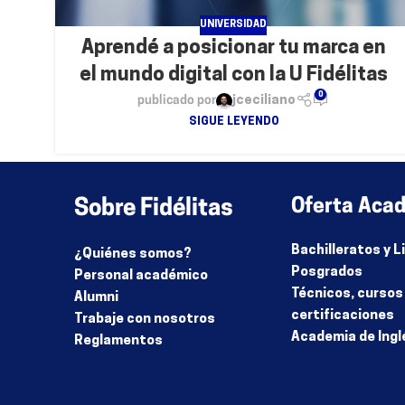
UNIVERSIDAD
Aprendé a posicionar tu marca en
el mundo digital con la U Fidélitas
0
publicado por
jceciliano
SIGUE LEYENDO
Sobre Fidélitas
Oferta Aca
Bachilleratos y 
¿Quiénes somos?
Posgrados
Personal académico
Técnicos, cursos
Alumni
certificaciones
Trabaje con nosotros
Academia de Ingl
Reglamentos