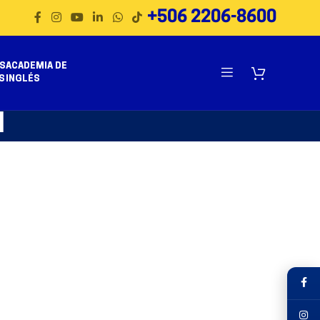
+506 2206-8600
S
ACADEMIA DE
S
INGLÉS
l