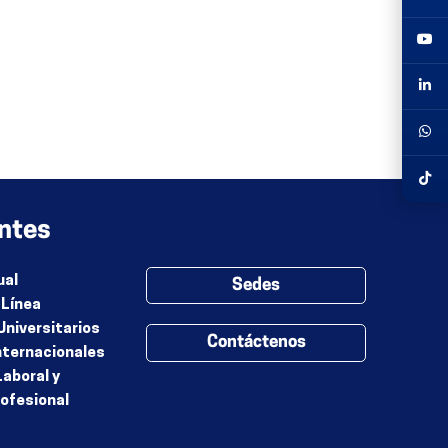
ntes
ual
Sedes
 Línea
Universitarios
Contáctenos
nternacionales
Laboral y
rofesional