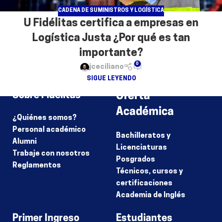
CADENA DE SUMINISTROS Y LOGÍSTICA
U Fidélitas certifica a empresas en
Logística Justa ¿Por qué es tan
importante?
0
jceciliano
SIGUE LEYENDO
Sobre Fidélitas
Oferta
Académica
¿Quiénes somos?
Personal académico
Bachilleratos y
Alumni
Licenciaturas
Trabaje con nosotros
Posgrados
Reglamentos
Técnicos, cursos y
certificaciones
Academia de Inglés
Primer Ingreso
Estudiantes