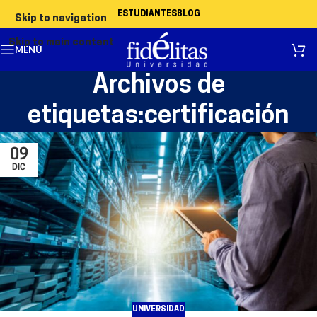
ESTUDIANTES
BLOG
Skip to navigation
Skip to main content
MENÚ
Archivos de
etiquetas:certificación
09
DIC
UNIVERSIDAD