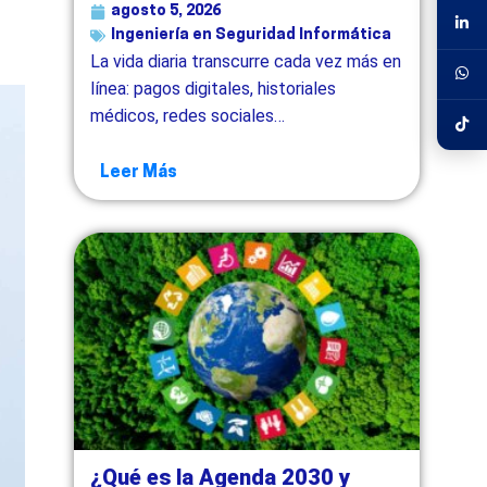
agosto 5, 2026
Ingeniería en Seguridad Informática
La vida diaria transcurre cada vez más en
línea: pagos digitales, historiales
médicos, redes sociales…
Leer Más
¿Qué es la Agenda 2030 y