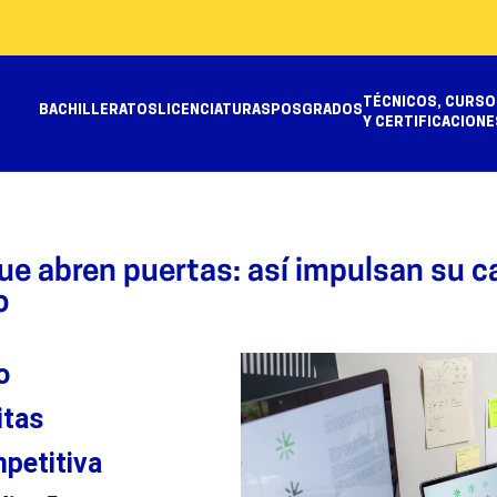
TÉCNICOS, CURSO
BACHILLERATOS
LICENCIATURAS
POSGRADOS
Y CERTIFICACIONE
ue abren puertas: así impulsan su c
o
o
itas
petitiva