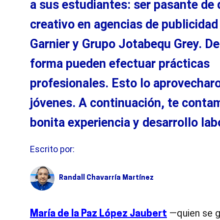
a sus estudiantes: ser pasante
de 
creativo
en agencia
s
de publicida
Garnier y
G
rupo
Jotabequ
Grey
. D
e
forma pueden
efectuar prácticas
profesionales. Esto lo aprovechar
jóvenes. A
continuación,
te conta
bonita
experiencia y desarrollo lab
Escrito por:
Randall Chavarría Martínez
—quien se g
María de la Paz López Jaubert