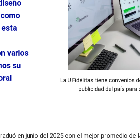
diseño
d como
 esta
on
vari
os
mos
su
oral
La U Fidélitas tiene convenios
publicidad del país par
raduó en junio del 2025 con el mejor promedio de l