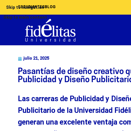
ESTUDIANTES
BLOG
Skip to navigation
Skip to main content
julio 21, 2025
Pasantías de diseño creativo q
Publicidad y Diseño Publicitari
La
s
carrera
s
de Publicidad
y Diseñ
Publicitario
de la Universidad Fidél
generan
una excelente ventaja com