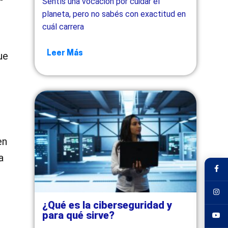
Sentís una vocación por cuidar el
planeta, pero no sabés con exactitud en
cuál carrera
Leer Más
ue
en
a
¿Qué es la ciberseguridad y
para qué sirve?