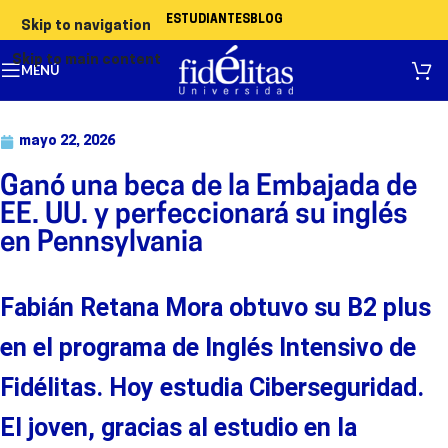
ESTUDIANTES
BLOG
Skip to navigation
Skip to main content
MENÚ
mayo 22, 2026
Ganó una beca de la Embajada de
EE. UU. y perfeccionará su inglés
en Pennsylvania
Fab
ián Retana Mora
obtuvo su
B2 plus
en el programa de Inglés Intensivo de
Fidélitas
. H
oy estudia Ciberseguridad.
El joven
,
gracias
al estudio en
la