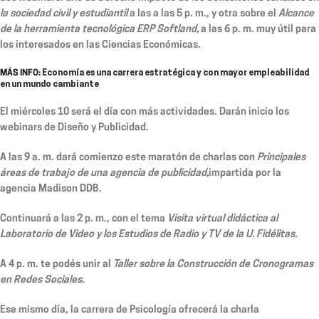
la sociedad civil y estudiantil
a las a las 5 p. m., y otra sobre el
Alcance
de la herramienta tecnológica ERP Softland,
a las 6 p. m. muy útil para
los interesados en las Ciencias Económicas.
MÁS INFO:
Economía es una carrera estratégica y con mayor empleabilidad
en un mundo cambiante
El
miércoles 10
será el día con más actividades. Darán inicio los
webinars de Diseño y Publicidad.
A las 9 a. m. dará comienzo este maratón de charlas con
Principales
áreas de trabajo de una agencia de publicidad,
impartida por la
agencia Madison DDB.
Continuará a las 2 p. m., con el tema
Visita virtual didáctica al
Laboratorio de Video y los Estudios de Radio y TV de la U. Fidélitas.
A 4 p. m. te podés unir al
Taller sobre la Construcción de Cronogramas
en Redes Sociales.
Ese mismo día, la carrera de Psicología ofrecerá la charla