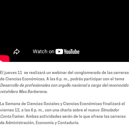
El
jueves 11
se realizará un webinar del conglomerado de las carreras
de Ciencias Económicas. A las 6 p. m., podrás participar con el tema
Desarrollo de profesionales con orgullo nacional a cargo del reconocido
retahilero Max Barberena.
La Semana de Ciencias Sociales y Ciencias Económicas finalizará el
viernes 12
, a las 6 p. m., con una charla sobre el nuevo
Simulador
ContaTrainer
. Ambas actividades serán de lo que ofrece las carreras
de Administración, Economía y Contaduría.