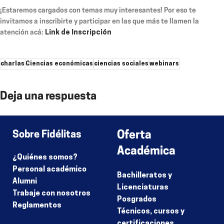
¡Estaremos cargados con temas muy interesantes! Por eso te
invitamos a inscribirte y participar en las que más te llamen la
atención acá:
Link de Inscripción
charlas
Ciencias económicas
ciencias sociales
webinars
Deja una respuesta
Lo siento, debes estar
conectado
para publicar un comentario.
Sobre Fidélitas
Oferta
Académica
¿Quiénes somos?
Personal académico
Bachilleratos y
Alumni
Licenciaturas
Trabaje con nosotros
Posgrados
Reglamentos
Técnicos, cursos y
certificaciones