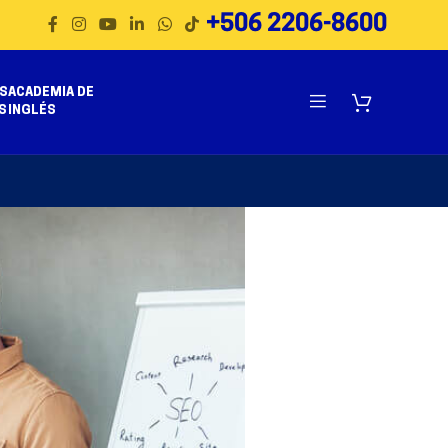
+506 2206-8600
S
ACADEMIA DE
S
INGLÉS