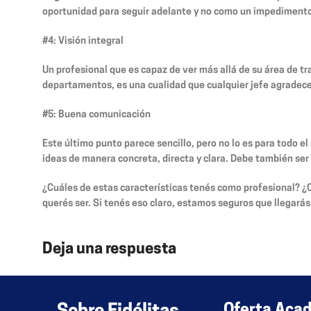
oportunidad para seguir adelante y no como un impedimento.
#4: Visión integral
Un profesional que es capaz de ver más allá de su área de tr
departamentos, es una cualidad que cualquier jefe agradece
#5: Buena comunicación
Este último punto parece sencillo, pero no lo es para todo
ideas de manera concreta, directa y clara. Debe también ser
¿Cuáles de estas características tenés como profesional? ¿C
querés ser. Si tenés eso claro, estamos seguros que llegarás
Deja una respuesta
Lo siento, debes estar
conectado
para publicar un comenta
Oferta Aca