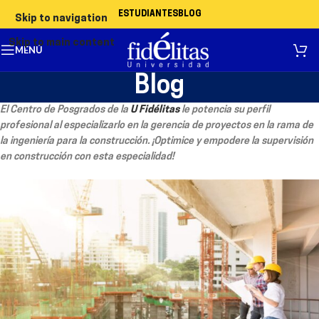
ESTUDIANTES
BLOG
Skip to navigation
Skip to main content
MENÚ
Blog
El Centro de Posgrados de la
U Fidélitas
le potencia su perfil
profesional al especializarlo en la gerencia de proyectos en la rama de
la ingeniería para la construcción. ¡Optimice y empodere la supervisión
en construcción con esta especialidad!