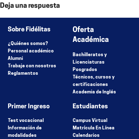
Deja una respuesta
Lo siento, debes estar
conectado
para publicar un comentario.
Sobre Fidélitas
Oferta
Académica
¿Quiénes somos?
Personal académico
Bachilleratos y
Alumni
Licenciaturas
Trabaje con nosotros
Posgrados
Reglamentos
Técnicos, cursos y
certificaciones
Academia de Inglés
Primer Ingreso
Estudiantes
Test vocacional
Campus Virtual
Información de
Matrícula En Línea
modalidades
Calendarios