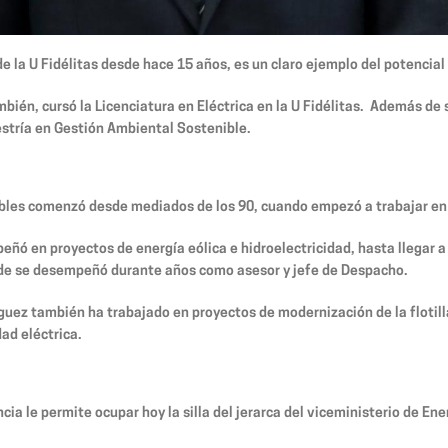
e la U Fidélitas desde hace 15 años, es un claro ejemplo del potencial 
mbién, cursó la Licenciatura en Eléctrica en la U Fidélitas. Además d
estría en Gestión Ambiental Sostenible.
vables comenzó desde mediados de los 90, cuando empezó a trabajar e
ñó en proyectos de energía eólica e hidroelectricidad, hasta llegar a
onde se desempeñó durante años como asesor y jefe de Despacho.
íguez también ha trabajado en proyectos de modernización de la floti
ad eléctrica.
cia le permite ocupar hoy la silla del jerarca del viceministerio de E