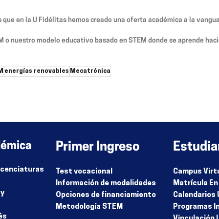
s que en la U Fidélitas hemos creado una oferta académica a la vangu
EM o nuestro modelo educativo basado en STEM donde se aprende haci
M
energías renovables
Mecatrónica
rio.
démica
Primer Ingreso
Estudia
Licenciaturas
Test vocacional
Campus Virt
Información de modalidades
Matrícula En
 y
Opciones de financiamiento
Calendarios 
Metodología STEM
Programas I
és
Vinculación 