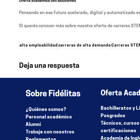
Oferta académica con soluciones
Pensando en ese futuro acelerado, digital y automatizado e
Si querés conocer más sobre nuestra oferta de carreras ST
alta empleabilidad
carreras de alta demanda
Carreras STE
Deja una respuesta
Lo siento, debes estar
conectado
para publicar un comenta
Sobre Fidélitas
Oferta Aca
Bachilleratos y 
¿Quiénes somos?
Posgrados
Personal académico
Técnicos, cursos
Alumni
certificaciones
Trabaje con nosotros
Academia de Ingl
Reglamentos