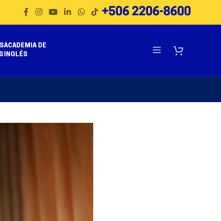
+506 2206-8600
S
ACADEMIA DE
S
INGLÉS