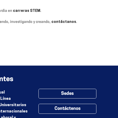
ardia en
carreras STEM
.
endo, investigando y creando,
contáctanos
.
ntes
ual
Sedes
 Línea
Universitarios
Contáctenos
nternacionales
Laboral y