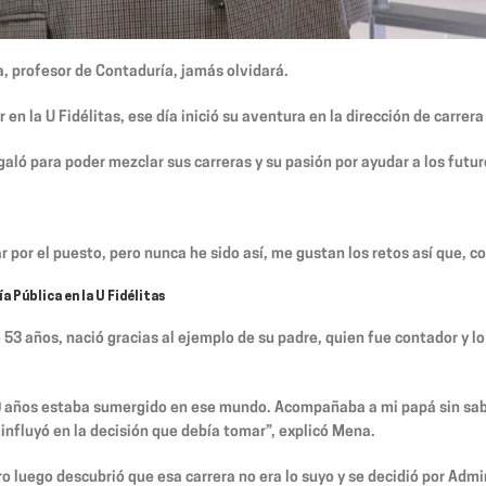
, profesor de Contaduría, jamás olvidará.
en la U Fidélitas, ese día inició su aventura en la dirección de carrer
aló para poder mezclar sus carreras y su pasión por ayudar a los futur
por el puesto, pero nunca he sido así, me gustan los retos así que, c
a Pública en la U Fidélitas
e 53 años, nació gracias al ejemplo de su padre, quien fue contador y l
0 años estaba sumergido en ese mundo. Acompañaba a mi papá sin sabe
influyó en la decisión que debía tomar”, explicó Mena.
o luego descubrió que esa carrera no era lo suyo y se decidió por Admi