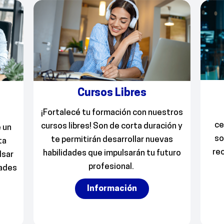
Cursos Libres
¡
Fortalecé
tu formación
con
nuestros
ce
cursos
libres
!
S
on
de corta duración
y
 un
so
te permitirán desarrollar nuevas
ta
re
habilidades
que
impulsarán tu futuro
ls
ar
profesional.
dades
Información