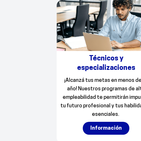
Técnicos y
especializaciones
¡
Alcanzá
tus metas
en menos de
año
!
N
uestros
programas de al
empleabilidad
te permitirán
impu
tu futuro profesional y tus habili
esenciales.
Información