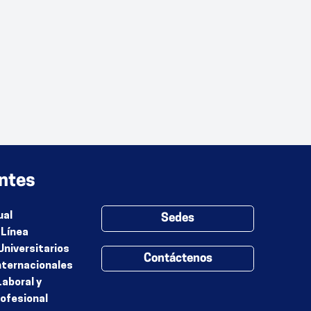
ntes
ual
Sedes
 Línea
Universitarios
Contáctenos
nternacionales
Laboral y
rofesional