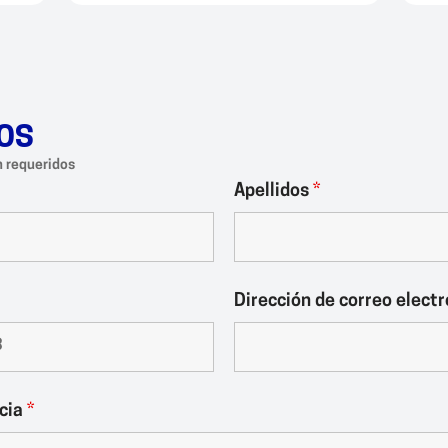
OS
 requeridos
Apellidos
*
Dirección de correo elect
ncia
*