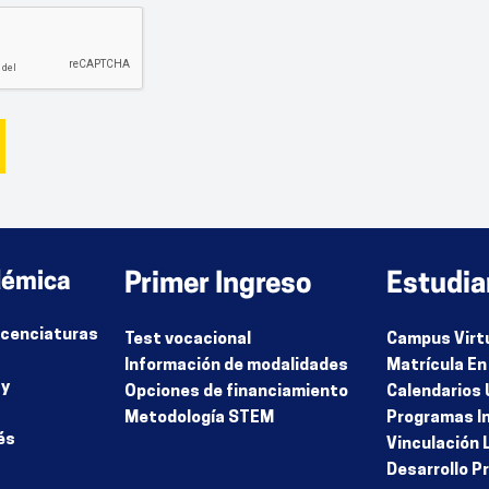
démica
Primer Ingreso
Estudia
Licenciaturas
Test vocacional
Campus Virt
Información de modalidades
Matrícula En
 y
Opciones de financiamiento
Calendarios 
Metodología STEM
Programas I
és
Vinculación 
Desarrollo P