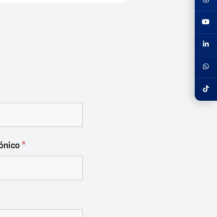
rónico
*