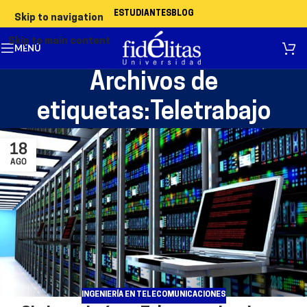
ESTUDIANTES
BLOG
Skip to navigation
Skip to main content
MENÚ
Archivos de
etiquetas:Teletrabajo
18
AGO
INGENIERÍA EN TELECOMUNICACIONES