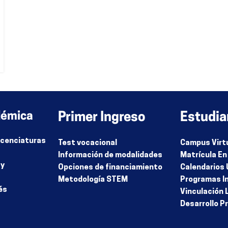
démica
Primer Ingreso
Estudia
Licenciaturas
Test vocacional
Campus Virt
Información de modalidades
Matrícula En
 y
Opciones de financiamiento
Calendarios 
Metodología STEM
Programas I
és
Vinculación 
Desarrollo P