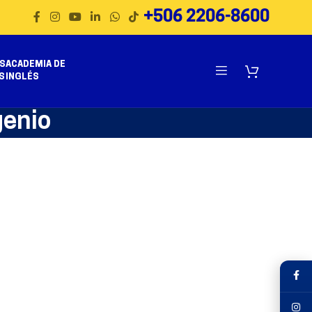
+506 2206-8600
S
ACADEMIA DE
S
INGLÉS
genio