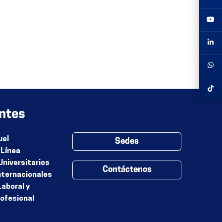
ntes
ual
Sedes
 Línea
Universitarios
Contáctenos
nternacionales
Laboral y
rofesional