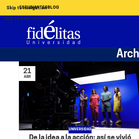
ESTUDIANTES
BLOG
Skip to navigation
Skip to main content
Arch
21
ABR
UNIVERSIDAD
De la idea a la acción: así se vivió