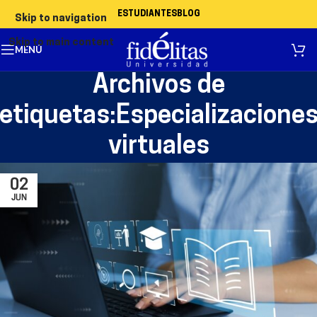
ESTUDIANTES
BLOG
Skip to navigation
Skip to main content
MENÚ
Archivos de
etiquetas:Especializacione
virtuales
02
JUN