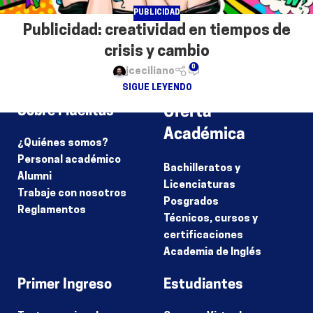
PUBLICIDAD
Publicidad: creatividad en tiempos de
crisis y cambio
0
jceciliano
SIGUE LEYENDO
Sobre Fidélitas
Oferta
Académica
¿Quiénes somos?
Personal académico
Bachilleratos y
Alumni
Licenciaturas
Trabaje con nosotros
Posgrados
Reglamentos
Técnicos, cursos y
certificaciones
Academia de Inglés
Primer Ingreso
Estudiantes