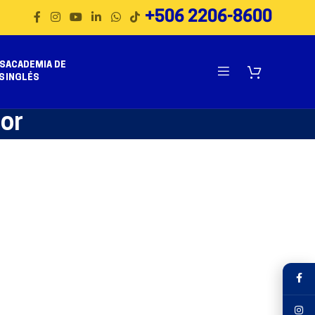
+506 2206-8600
S
ACADEMIA DE
S
INGLÉS
or