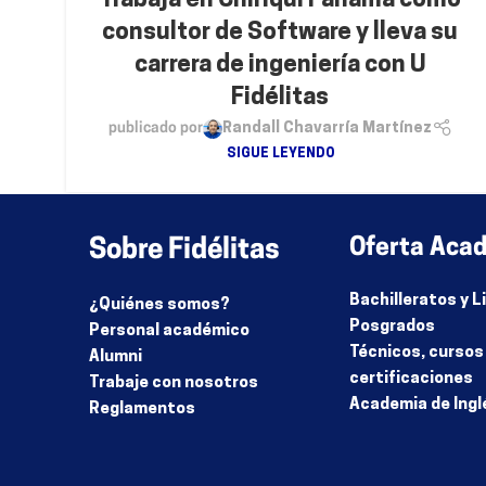
Trabaja en Chiriquí Panamá como
consultor de Software y lleva su
carrera de ingeniería con U
Fidélitas
publicado por
Randall Chavarría Martínez
SIGUE LEYENDO
Sobre Fidélitas
Oferta Aca
Bachilleratos y 
¿Quiénes somos?
Posgrados
Personal académico
Técnicos, cursos
Alumni
certificaciones
Trabaje con nosotros
Academia de Ingl
Reglamentos