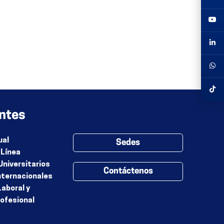
ntes
ual
Sedes
 Línea
Universitarios
Contáctenos
nternacionales
Laboral y
rofesional