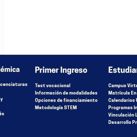
démica
Primer Ingreso
Estudia
Licenciaturas
Test vocacional
Campus Virt
Información de modalidades
Matrícula En
 y
Opciones de financiamiento
Calendarios 
Metodología STEM
Programas I
és
Vinculación 
Desarrollo P