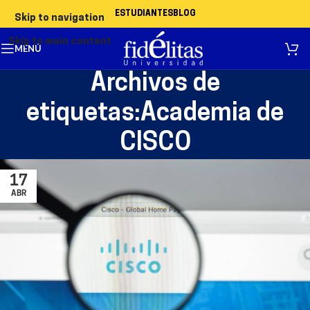
ESTUDIANTES
BLOG
Skip to navigation
Skip to main content
MENÚ
Archivos de
etiquetas:Academia de
CISCO
17
ABR