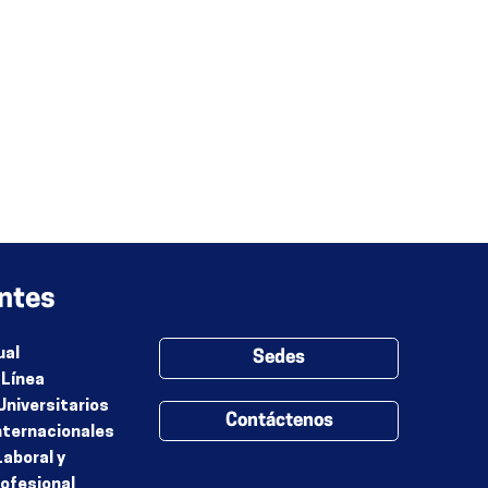
ntes
ual
Sedes
 Línea
Universitarios
Contáctenos
nternacionales
Laboral y
rofesional