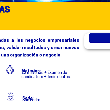
IAS
cadas a los negocios empresariales
sis, validar resultados y crear nuevos
una organización o negocio.
Materias:
12 materias + Examen de
candidatura + Tesis doctoral
Sede:
San Pedro