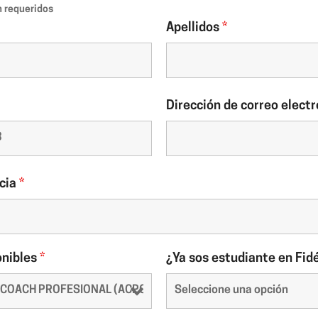
 requeridos
Apellidos
*
Dirección de correo elect
ncia
*
onibles
*
¿Ya sos estudiante en Fid