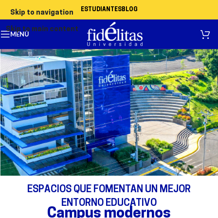
ESTUDIANTES
BLOG
Skip to navigation
Skip to main content
MENÚ
ESPACIOS QUE FOMENTAN UN MEJOR
ENTORNO EDUCATIVO
Campus modernos