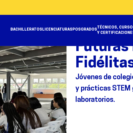
TÉCNICOS, CURSO
BACHILLERATOS
LICENCIATURAS
POSGRADOS
Y CERTIFICACIONE
Liderezgo Femenino en
Futuras 
Fidélitas
Jóvenes de colegio
y prácticas STEM g
laboratorios.