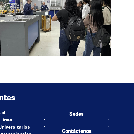
ntes
ual
Sedes
 Línea
Universitarios
Contáctenos