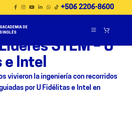
+506 2206-8600
S
ACADEMIA DE
S
INGLÉS
 STEM
Líderes STEM – U
 e Intel
s vivieron la ingeniería con recorridos
uiadas por U Fidélitas e Intel en